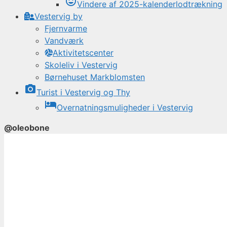
tag_faces
Vindere af 2025-kalenderlodtrækning
Vestervig by
Fjernvarme
Vandværk
Aktivitetscenter
Skoleliv i Vestervig
Børnehuset Markblomsten
photo_camera
Turist i Vestervig og Thy
local_hotel
Overnatningsmuligheder i Vestervig
@oleobone
Hop
til
indhold