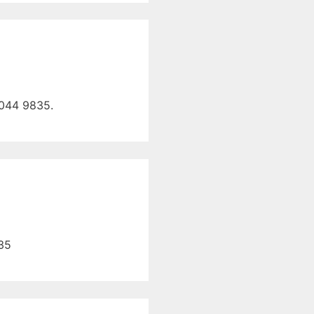
2044 9835.
835