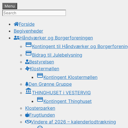
Menu
Forside
Begivenheder
Håndværker og Borgerforeningen
credit_card
Kontingent til Håndværker og Borgerforeni
credit_card
Bidrag til Julebelysning
Bestyrelsen
Klostermøllen
credit_card
Kontingent Klostermøllen
Den Grønne Gruppe
account_balance
THINGHUSET i VESTERVIG
credit_card
Kontingent Thinghuset
Klosterparken
Frugtlunden
Vindere af 2026 – kalenderlodtrækning